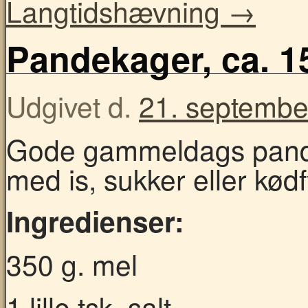
Langtidshævning
→
Pandekager, ca. 15
Udgivet d.
21. septembe
Gode gammeldags pandek
med is, sukker eller kødf
Ingredienser:
350 g. mel
1 lille tsk. salt