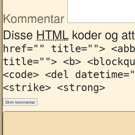
Kommentar
Disse
HTML
koder og attr
href="" title=""> <ab
title=""> <b> <blockq
<code> <del datetime=
<strike> <strong>