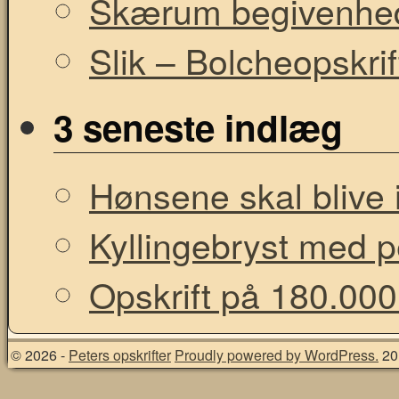
Skærum begivenhe
Slik – Bolcheopskrif
3 seneste indlæg
Hønsene skal blive i
Kyllingebryst med 
Opskrift på 180.000
© 2026 -
Peters opskrifter
Proudly powered by WordPress.
20