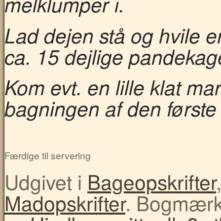
melklumper i.
Lad dejen stå og hvile e
ca. 15 dejlige pandekag
Kom evt. en lille klat ma
bagningen af den først
Færdige til servering
Udgivet i
Bageopskrifter
Madopskrifter
. Bogmær