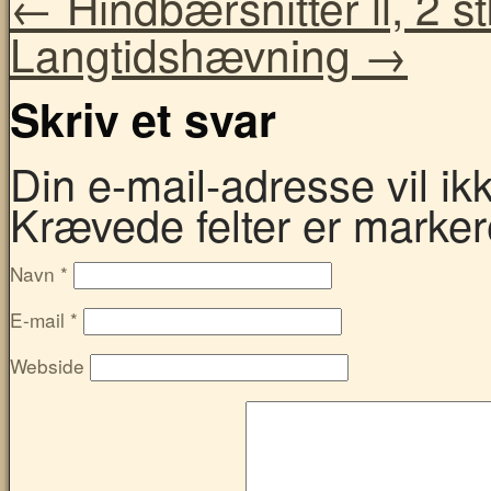
←
Hindbærsnitter ll, 2 st
Langtidshævning
→
Skriv et svar
Din e-mail-adresse vil ikke
Krævede felter er marke
Navn
*
E-mail
*
Webside