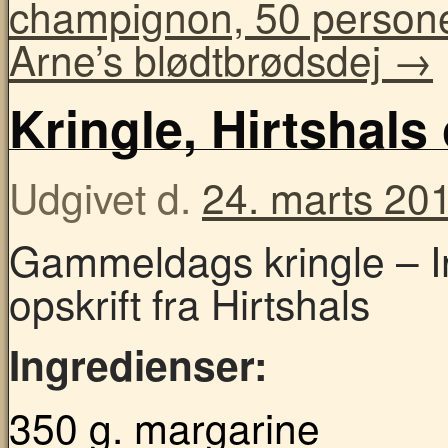
champignon, 50 person
Arne’s blødtbrødsdej
→
Kringle, Hirtshals 
Udgivet d.
24. marts 20
Gammeldags kringle – In
opskrift fra Hirtshals
Ingredienser:
350 g. margarine