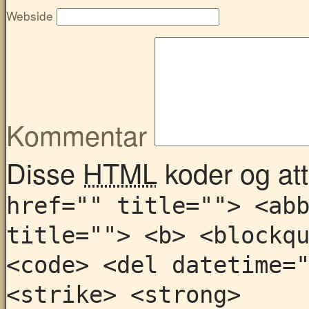
Webside
Kommentar
Disse
HTML
koder og attr
href="" title=""> <ab
title=""> <b> <blockq
<code> <del datetime=
<strike> <strong>