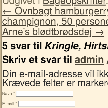
←
Ovnbagt hamburgerry
champignon, 50 person
Arne’s blødtbrødsdej
→
5 svar til
Kringle, Hirts
Skriv et svar til
admin
Din e-mail-adresse vil ikke
Krævede felter er marke
Navn
*
E-mail
*