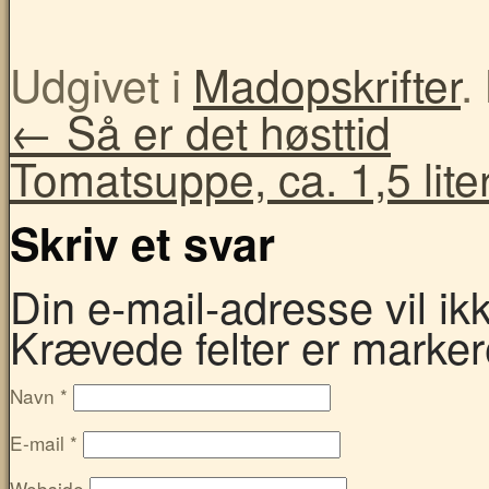
Udgivet i
Madopskrifter
.
←
Så er det høsttid
Tomatsuppe, ca. 1,5 lite
Skriv et svar
Din e-mail-adresse vil ikke
Krævede felter er marke
Navn
*
E-mail
*
Webside