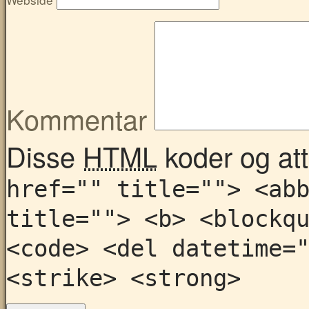
Kommentar
Disse
HTML
koder og attr
href="" title=""> <ab
title=""> <b> <blockq
<code> <del datetime=
<strike> <strong>