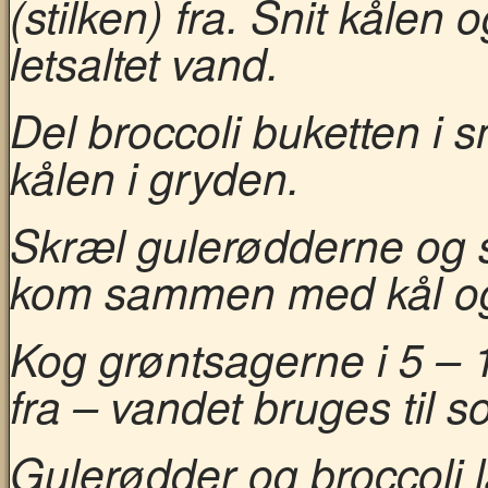
(stilken) fra. Snit kålen
letsaltet vand.
Del broccoli buketten i
kålen i gryden.
Skræl gulerødderne og s
kom sammen med kål og b
Kog grøntsagerne i 5 – 
fra – vandet bruges til s
Gulerødder og broccoli l