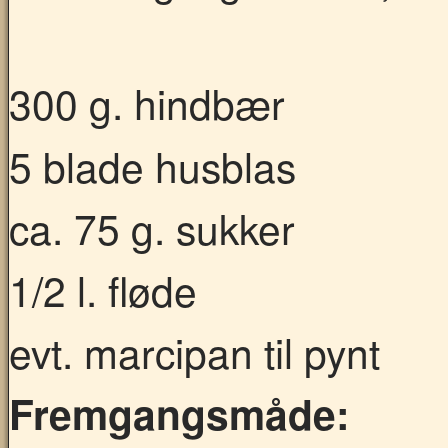
300 g. hindbær
5 blade husblas
ca. 75 g. sukker
1/2 l. fløde
evt. marcipan til pynt
Fremgangsmåde: