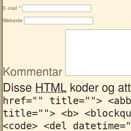
E-mail
*
Webside
Kommentar
Disse
HTML
koder og attr
href="" title=""> <ab
title=""> <b> <blockq
<code> <del datetime=