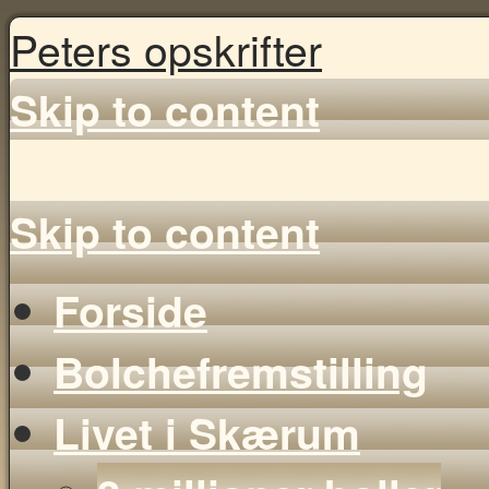
Peters opskrifter
Skip to content
Skip to content
Forside
Bolchefremstilling
Livet i Skærum