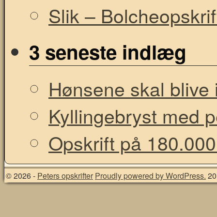
Slik – Bolcheopskrif
3 seneste indlæg
Hønsene skal blive i
Kyllingebryst med 
Opskrift på 180.000
© 2026 -
Peters opskrifter
Proudly powered by WordPress.
20