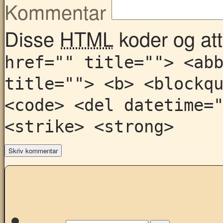
Kommentar
Disse
HTML
koder og attr
href="" title=""> <ab
title=""> <b> <blockq
<code> <del datetime=
<strike> <strong>