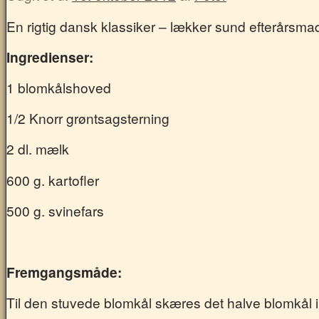
En rigtig dansk klassiker – lækker sund efterårsmad
Ingredienser:
1 blomkålshoved
1/2 Knorr grøntsagsterning
2 dl. mælk
600 g. kartofler
500 g. svinefars
Fremgangsmåde:
Til den stuvede blomkål skæres det halve blomkål i