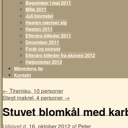
Bøgetræer i maj 2011
Mille 2011
Juli blomster
Høsten nærmer sig
Høsten 2011
Efterårs billeder 2011
December 2011
Forår og ponyer
Efterårs billeder fra skoven 2012
Højsommer 2013
Månedens tip
Kontakt
←
Tiramisu, 10 personer
Stegt makrel, 4 personer
→
Stuvet blomkål med kar
Udgivet d.
16. oktober 2012
af
Peter