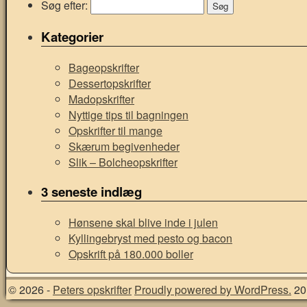
Søg efter:
Kategorier
Bageopskrifter
Dessertopskrifter
Madopskrifter
Nyttige tips til bagningen
Opskrifter til mange
Skærum begivenheder
Slik – Bolcheopskrifter
3 seneste indlæg
Hønsene skal blive inde i julen
Kyllingebryst med pesto og bacon
Opskrift på 180.000 boller
© 2026 -
Peters opskrifter
Proudly powered by WordPress.
20