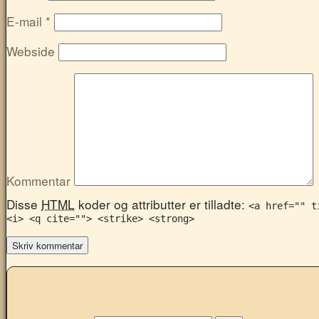
E-mail
*
Webside
Kommentar
Disse
HTML
koder og attributter er tilladte:
<a href="" t
<i> <q cite=""> <strike> <strong>