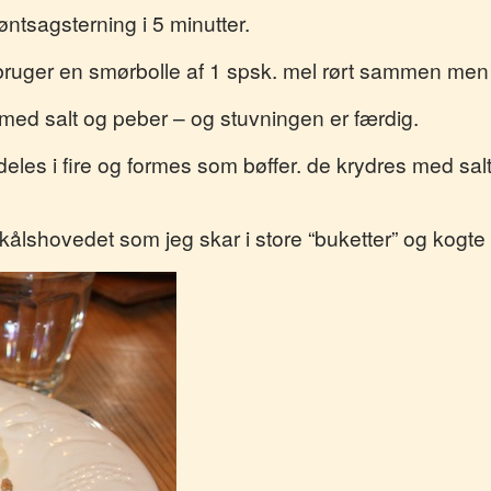
ntsagsterning i 5 minutter.
 bruger en smørbolle af 1 spsk. mel rørt sammen men 
 med salt og peber – og stuvningen er færdig.
es i fire og formes som bøffer. de krydres med salt 
mkålshovedet som jeg skar i store “buketter” og kogte