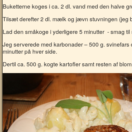
Buketterne koges i ca. 2 dl. vand med den halve grø
Tilsæt derefter 2 dl. mælk og jævn stuvningen (jeg
Lad den småkoge i yderligere 5 minutter - smag til
Jeg serverede med karbonader – 500 g. svinefars del
minutter på hver side.
Dertil ca. 500 g. kogte kartofler samt resten af blo