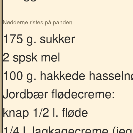
Nødderne ristes på panden
175 g. sukker
2 spsk mel
100 g. hakkede hasseln
Jordbær flødecreme:
knap 1/2 l. fløde
1/4 l. lagkagecreme (je