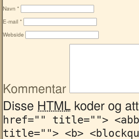
Navn
*
E-mail
*
Webside
Kommentar
Disse
HTML
koder og attr
href="" title=""> <ab
title=""> <b> <blockq