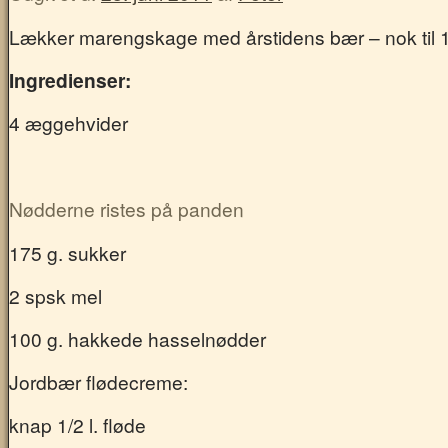
Lækker marengskage med årstidens bær – nok til 
Ingredienser:
4 æggehvider
Nødderne ristes på panden
175 g. sukker
2 spsk mel
100 g. hakkede hasselnødder
Jordbær flødecreme:
knap 1/2 l. fløde