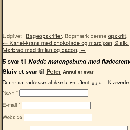
Udgivet i
Bageopskrifter
. Bogmærk denne
opskrift
.
←
Kanel-krans med chokolade og marcipan, 2 stk.
Mørbrad med timian og bacon,
→
5 svar til
Nødde marengsbund med flødecreme
Skriv et svar til
Peter
Annuller svar
Din e-mail-adresse vil ikke blive offentliggjort. Kræved
Navn
*
E-mail
*
Webside