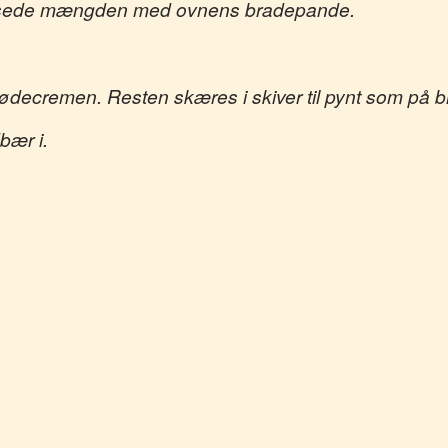
 passede mængden med ovnens bradepande.
lødecremen. Resten skæres i skiver til pynt som på bi
dbær i.