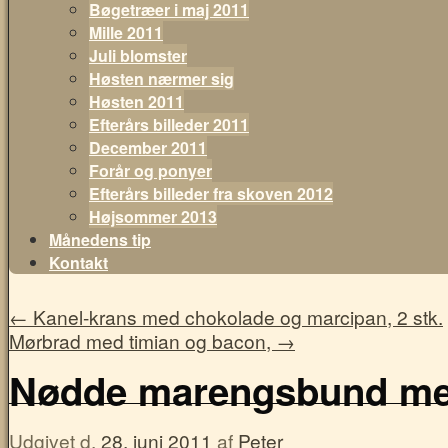
Bøgetræer i maj 2011
Mille 2011
Juli blomster
Høsten nærmer sig
Høsten 2011
Efterårs billeder 2011
December 2011
Forår og ponyer
Efterårs billeder fra skoven 2012
Højsommer 2013
Månedens tip
Kontakt
←
Kanel-krans med chokolade og marcipan, 2 stk.
Mørbrad med timian og bacon,
→
Nødde marengsbund med
Udgivet d.
28. juni 2011
af
Peter