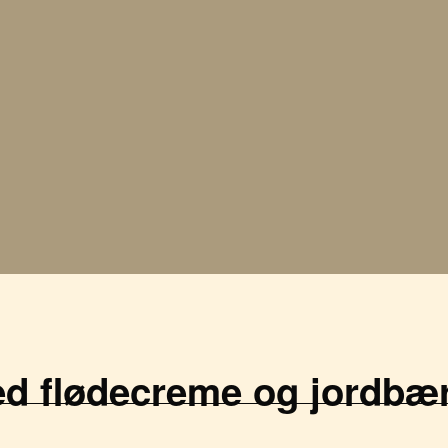
 flødecreme og jordbæ