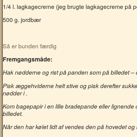
1/4 l. lagkagecreme (jeg brugte lagkagecreme på 
500 g. jordbær
Så er bunden færdig
Fremgangsmåde:
Hak nødderne og rist på panden som på billedet – d
Pisk æggehviderne helt stive og pisk derefter sukker
nødder i .
Kom bagepapir i en lille bradepande eller lignende o
billedet.
Når den har kølet lidt af vendes den på hovedet og b