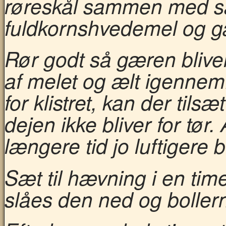
røreskål sammen med sal
fuldkornshvedemel og g
Rør godt så gæren bliver
af melet og ælt igennem.
for klistret, kan der til
dejen ikke bliver for tør.
længere tid jo luftigere b
Sæt til hævning i en tim
slåes den ned og boller