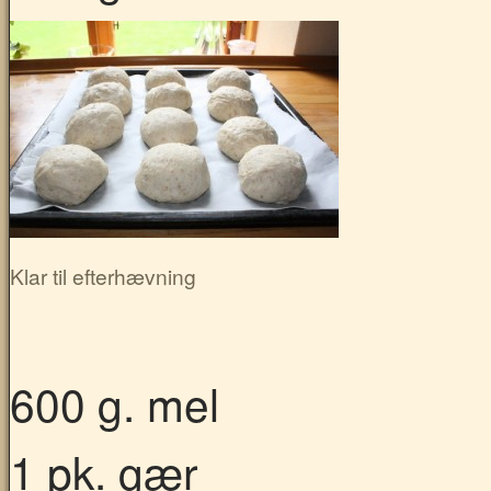
Klar til efterhævning
600 g. mel
1 pk. gær