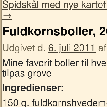
Spidskål med nye kartofl
→
Fuldkornsboller, 2
Udgivet d.
6. juli 2011
af
Mine favorit boller til h
tilpas grove
Ingredienser:
150 g. fuldkornshvedem