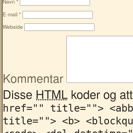
Navn
*
E-mail
*
Webside
Kommentar
Disse
HTML
koder og attr
href="" title=""> <ab
title=""> <b> <blockq