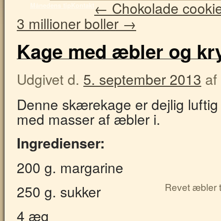
←
Chokolade cookies
Månedens tip
Kontakt
3 millioner boller
→
Kage med æbler og kry
Udgivet d.
5. september 2013
af
Denne skærekage er dejlig luftig
med masser af æbler i.
Ingredienser:
200 g. margarine
Revet æbler t
250 g. sukker
4 æg