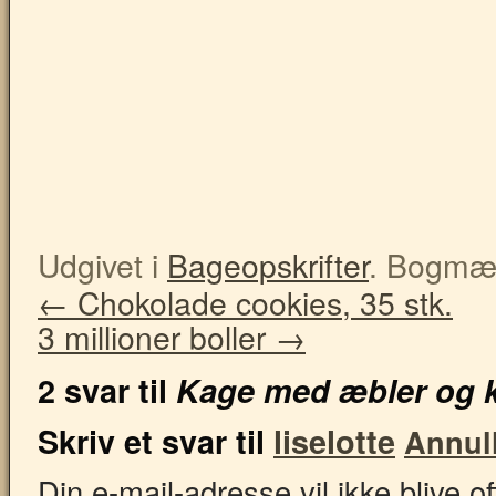
Udgivet i
Bageopskrifter
. Bogmæ
←
Chokolade cookies, 35 stk.
3 millioner boller
→
2 svar til
Kage med æbler og k
Skriv et svar til
liselotte
Annull
Din e-mail-adresse vil ikke blive o