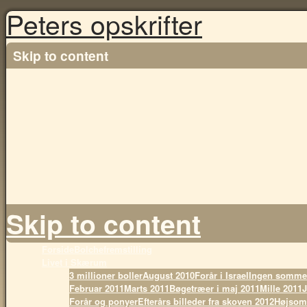
Peters opskrifter
Skip to content
Skip to content
Forside
Bolchefremstilling
Livet i Skærum
3 millioner boller
August 2010
Forår i Israel
Ingen sommer
Februar 2011
Marts 2011
Bøgetræer i maj 2011
Mille 2011
J
Forår og ponyer
Efterårs billeder fra skoven 2012
Højsom