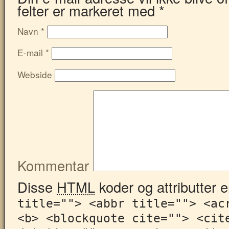
felter er markeret med
*
Navn
*
E-mail
*
Webside
Kommentar
Disse
HTML
koder og attributter er
title=""> <abbr title=""> <ac
<b> <blockquote cite=""> <cit