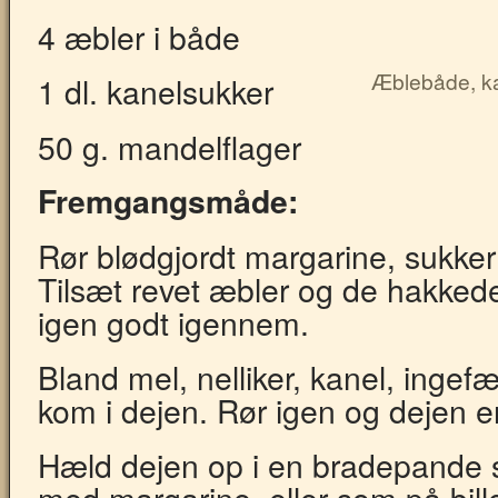
4 æbler i både
Æblebåde, ka
1 dl. kanelsukker
50 g. mandelflager
Fremgangsmåde:
Rør blødgjordt margarine, sukker
Tilsæt revet æbler og de hakked
igen godt igennem.
Bland mel, nelliker, kanel, inge
kom i dejen. Rør igen og dejen e
Hæld dejen op i en bradepande 
med margarine, eller som på bill