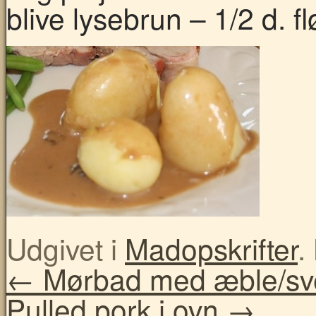
blive lysebrun – 1/2 d. fl
Udgivet i
Madopskrifter
.
←
Mørbad med æble/sves
Pulled pork i ovn
→