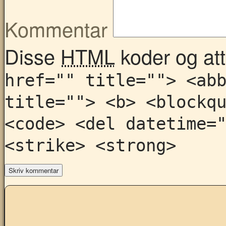
Kommentar
Disse
HTML
koder og attr
href="" title=""> <ab
title=""> <b> <blockq
<code> <del datetime=
<strike> <strong>