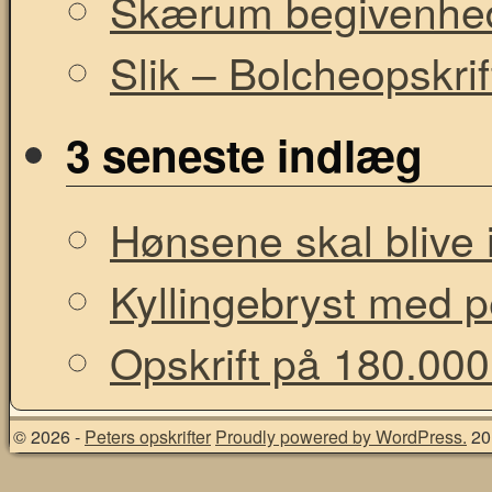
Skærum begivenhe
Slik – Bolcheopskrif
3 seneste indlæg
Hønsene skal blive i
Kyllingebryst med 
Opskrift på 180.000
© 2026 -
Peters opskrifter
Proudly powered by WordPress.
20