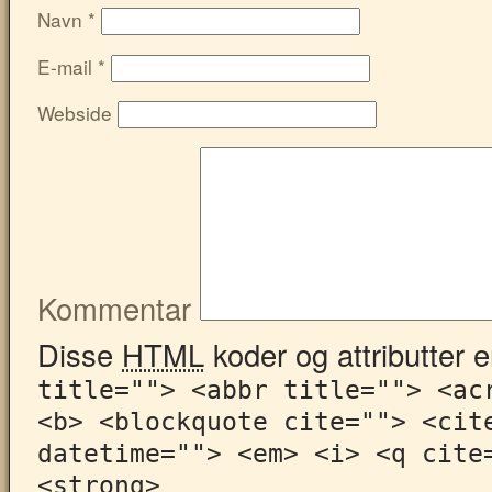
Navn
*
E-mail
*
Webside
Kommentar
Disse
HTML
koder og attributter er
title=""> <abbr title=""> <ac
<b> <blockquote cite=""> <cit
datetime=""> <em> <i> <q cite
<strong>