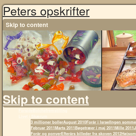
Peters opskrifter
Skip to content
Skip to content
Forside
Bolchefremstilling
Livet i Skærum
3 millioner boller
August 2010
Forår i Israel
Ingen sommer
Februar 2011
Marts 2011
Bøgetræer i maj 2011
Mille 2011
J
Forår og ponyer
Efterårs billeder fra skoven 2012
Højsom