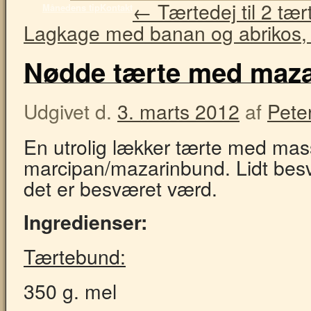
←
Tærtedej til 2 tær
Månedens tip
Kontakt
Lagkage med banan og abrikos, 
Nødde tærte med mazar
Udgivet d.
3. marts 2012
af
Pete
En utrolig lækker tærte med mas
marcipan/mazarinbund. Lidt besv
det er besværet værd.
Ingredienser:
Tærtebund:
350 g. mel