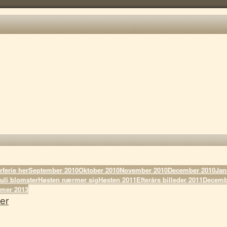
ferie her
September 2010
Oktober 2010
November 2010
December 2010
Jan
uli blomster
Høsten nærmer sig
Høsten 2011
Efterårs billeder 2011
Decemb
mer 2013
er