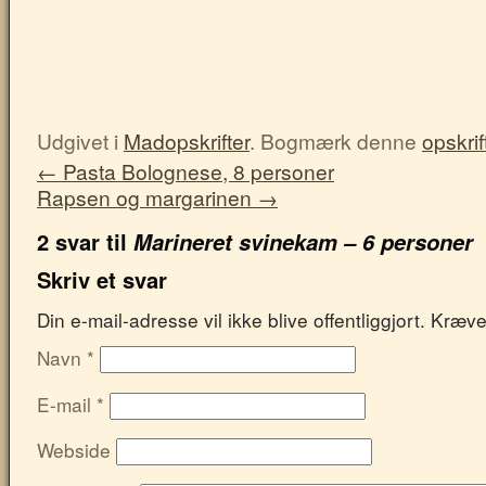
Udgivet i
Madopskrifter
. Bogmærk denne
opskrif
←
Pasta Bolognese, 8 personer
Rapsen og margarinen
→
2 svar til
Marineret svinekam – 6 personer
Skriv et svar
Din e-mail-adresse vil ikke blive offentliggjort. Kræ
Navn
*
E-mail
*
Webside