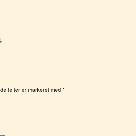
t
.
vede felter er markeret med
*