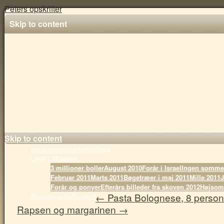
Peters opskrifter
Skip to content
Skip to content
Forside
Bolchefremstilling
Livet i Skærum
3 millioner boller
August 2010
Forår i Israel
Ingen sommer
Februar 2011
Marts 2011
Bøgetræer i maj 2011
Mille 2011
J
Forår og ponyer
Efterårs billeder fra skoven 2012
Højsom
←
Pasta Bolognese, 8 person
Månedens tip
Kontakt
Rapsen og margarinen
→