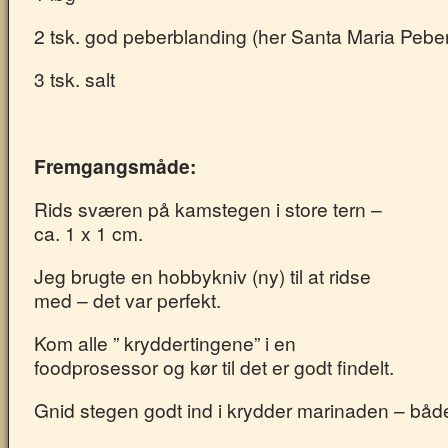
2 tsk. god peberblanding (her Santa Maria Pebe
3 tsk. salt
Fremgangsmåde:
Rids sværen på kamstegen i store tern –
ca. 1 x 1 cm.
Jeg brugte en hobbykniv (ny) til at ridse
med – det var perfekt.
Kom alle ” kryddertingene” i en
foodprosessor og kør til det er godt findelt.
Gnid stegen godt ind i krydder marinaden – bå