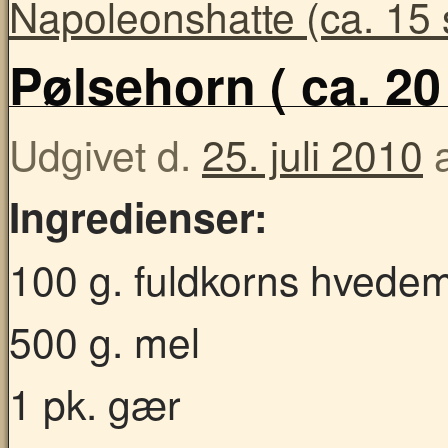
Napoleonshatte (ca. 15 
Pølsehorn ( ca. 20 
Udgivet d.
25. juli 2010
Ingredienser:
100 g. fuldkorns hvede
500 g. mel
1 pk. gær