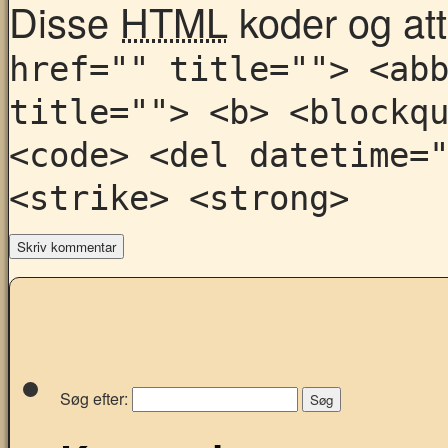
Disse
HTML
koder og attr
href="" title=""> <ab
title=""> <b> <blockq
<code> <del datetime=
<strike> <strong>
Søg efter: