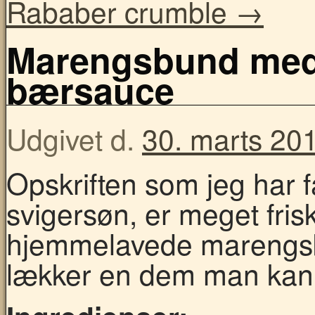
Rababer crumble
→
Marengsbund med 
bærsauce
Udgivet d.
30. marts 20
Opskriften som jeg har f
svigersøn, er meget fri
hjemmelavede marengsb
lækker en dem man kan 