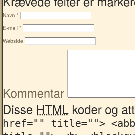
Krævede felter er marke
Navn
*
E-mail
*
Webside
Kommentar
Disse
HTML
koder og attr
href="" title=""> <ab