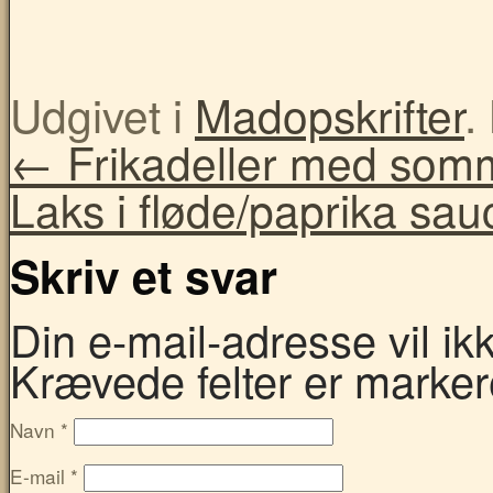
Udgivet i
Madopskrifter
.
←
Frikadeller med somm
Laks i fløde/paprika sau
Skriv et svar
Din e-mail-adresse vil ikke
Krævede felter er marke
Navn
*
E-mail
*