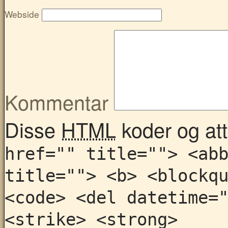
Webside
Kommentar
Disse
HTML
koder og attr
href="" title=""> <ab
title=""> <b> <blockq
<code> <del datetime=
<strike> <strong>