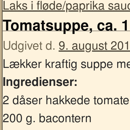
Laks i fløde/paprika sau
Tomatsuppe, ca. 1,
Udgivet d.
9. august 20
Lækker kraftig suppe m
Ingredienser:
2 dåser hakkede tomate
200 g. bacontern