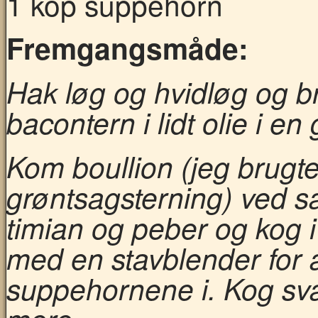
1 kop suppehorn
Fremgangsmåde:
Hak løg og hvidløg og
bacontern i lidt olie i en
Kom boullion (jeg brugte
grøntsagsterning) ved
timian og peber og kog i
med en stavblender for 
suppehornene i. Kog svag